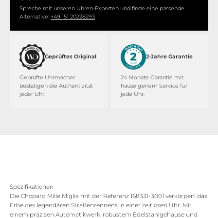
Spreche mit unseren Uhren-Experten und finde eine passende
Alternative:
+49 151 20228293
Geprüftes Original
2-Jahre Garantie
Geprüfte Uhrmacher
24 Monate Garantie mit
bestätigen die Authentizität
hauseigenem Service für
jeder Uhr.
jede Uhr.
Spezifikationen
Die Chopard Mille Miglia mit der Referenz 168331-3001 verkörpert das
Erbe des legendären Straßenrennens in einer zeitlosen Uhr. Mit
einem präzisen Automatikwerk, robustem Edelstahlgehäuse und