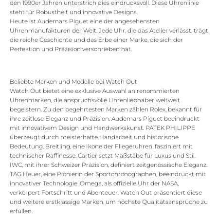
den 1990er Jahren unterstrich dies eindrucksvoll. Diese Uhrenlinie
steht für Robustheit und innovative Designs.
Heute ist Audemars Piguet eine der angesehensten
Uhrenmanufakturen der Welt. Jede Uhr, die das Atelier verlässt, trägt
die reiche Geschichte und das Erbe einer Marke, die sich der
Perfektion und Präzision verschrieben hat.
Beliebte Marken und Modelle bei Watch Out
Watch Out bietet eine exklusive Auswahl an renommierten
Uhrenmarken, die anspruchsvolle Uhrenliebhaber weltweit
begeistern. Zu den begehrtesten Marken zählen Rolex, bekannt für
ihre zeitlose Eleganz und Präzision. Audemars Piguet beeindruckt
mit innovativem Design und Handwerkskunst. PATEK PHILIPPE
überzeugt durch meisterhafte Handarbeit und historische
Bedeutung. Breitling, eine Ikone der Fliegeruhren, fasziniert mit
technischer Raffinesse. Cartier setzt Maßstäbe für Luxus und Stil.
IWC, mit ihrer Schweizer Präzision, definiert zeitgenössische Eleganz.
TAG Heuer, eine Pionierin der Sportchronographen, beeindruckt mit
innovativer Technologie. Omega, als offizielle Uhr der NASA,
verkörpert Fortschritt und Abenteuer. Watch Out präsentiert diese
und weitere erstklassige Marken, um höchste Qualitätsansprüche zu
erfüllen.