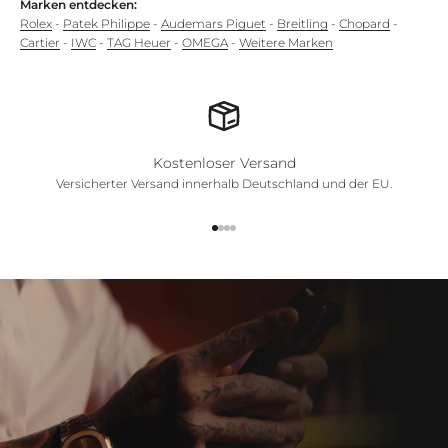
Marken entdecken:
Rolex
-
Patek Philippe
-
Audemars Piguet
-
Breitling
-
Chopard
-
Cartier
-
IWC
-
TAG Heuer
-
OMEGA
-
Weitere Marken
Kostenloser Versand
Versicherter Versand innerhalb Deutschland und der EU.
Gehe zu Element 1
Gehe zu Element 2
Gehe zu Element 3
Gehe zu Element 4