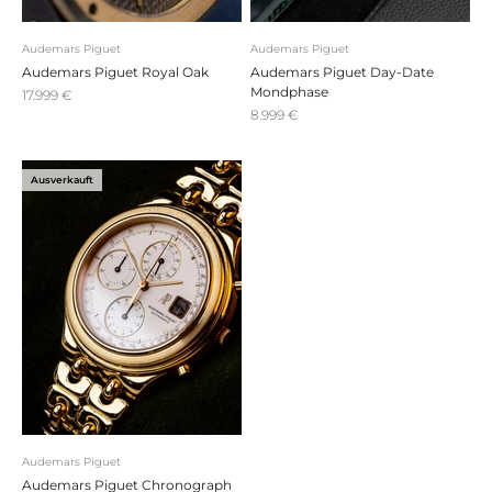
Audemars Piguet
Audemars Piguet
Audemars Piguet Royal Oak
Audemars Piguet Day-Date
Mondphase
Angebot
17.999 €
Angebot
8.999 €
Ausverkauft
Audemars Piguet
Audemars Piguet Chronograph