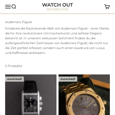
Zum Inhalt springen
Watch Out
Navigationsmenü öffnen
Suche öffnen
Warenk
Entdecke die faszinierende Welt von Audemars Piguet – einer Marke,
die für ihre revolutionäre Uhrmacherkunst und zeitlose Eleganz
bekannt ist. In unserem exklusiven Sortiment findest du die
außergewöhnlichen Zeitmesser von Audemars Piguet, die nicht nur
die Zeit perfekt erfassen, sondern auch einen Ausdruck von Luxus
und Raffinesse verkörpern.
5 Produkte
Ausverkauft
Ausverkauft