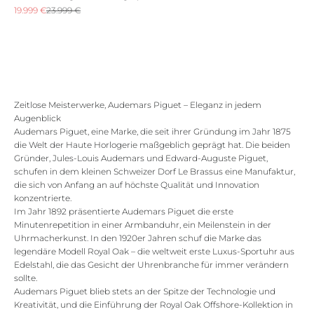
Angebot
Regulärer Preis
19.999 €
23.999 €
Zeitlose Meisterwerke, Audemars Piguet – Eleganz in jedem
Augenblick
Audemars Piguet, eine Marke, die seit ihrer Gründung im Jahr 1875
die Welt der Haute Horlogerie maßgeblich geprägt hat. Die beiden
Gründer, Jules-Louis Audemars und Edward-Auguste Piguet,
schufen in dem kleinen Schweizer Dorf Le Brassus eine Manufaktur,
die sich von Anfang an auf höchste Qualität und Innovation
konzentrierte.
Im Jahr 1892 präsentierte Audemars Piguet die erste
Minutenrepetition in einer Armbanduhr, ein Meilenstein in der
Uhrmacherkunst. In den 1920er Jahren schuf die Marke das
legendäre Modell Royal Oak – die weltweit erste Luxus-Sportuhr aus
Edelstahl, die das Gesicht der Uhrenbranche für immer verändern
sollte.
Audemars Piguet blieb stets an der Spitze der Technologie und
Kreativität, und die Einführung der Royal Oak Offshore-Kollektion in