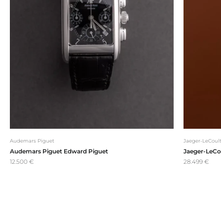
Audemars Piguet
Jaeger-LeCoult
Audemars Piguet Edward Piguet
Jaeger-LeCou
Angebot
Angebot
12.500 €
28.499 €