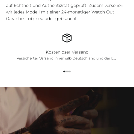
auf Echtheit und Authentizität geprüft. Zudem versehen
wir jedes Modell mit einer 24-monatiger Watch Out
Garantie – ob, neu oder gebraucht.
Kostenloser Versand
Versicherter Versand innerhalb Deutschland und der EU.
Gehe zu Element 1
Gehe zu Element 2
Gehe zu Element 3
Gehe zu Element 4