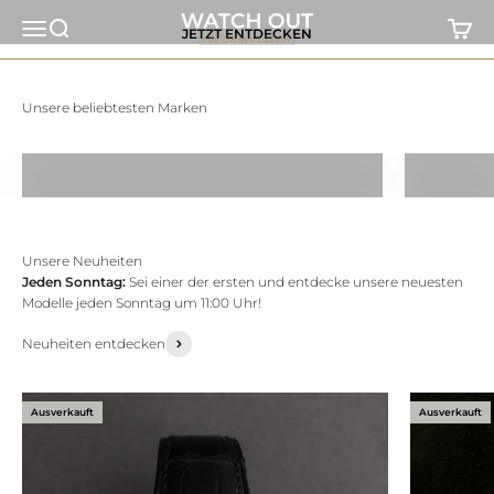
Zum Inhalt springen
Watch Out
Navigationsmenü öffnen
Suche öffnen
Warenk
JETZT ENTDECKEN
Rolex
Jeden Sonntag:
Sei einer der ersten und entdecke unsere neuesten
Modelle jeden Sonntag um 11:00 Uhr!
Neuheiten entdecken
Ausverkauft
Ausverkauft