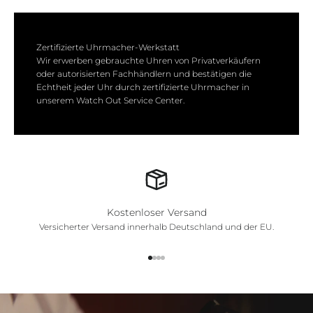
Zertifizierte Uhrmacher-Werkstatt
Wir erwerben gebrauchte Uhren von Privatverkäufern
oder autorisierten Fachhändlern und bestätigen die
Echtheit jeder Uhr durch zertifizierte Uhrmacher in
unserem Watch Out Service Center.
Kostenloser Versand
Versicherter Versand innerhalb Deutschland und der EU.
Gehe zu Element 1
Gehe zu Element 2
Gehe zu Element 3
Gehe zu Element 4